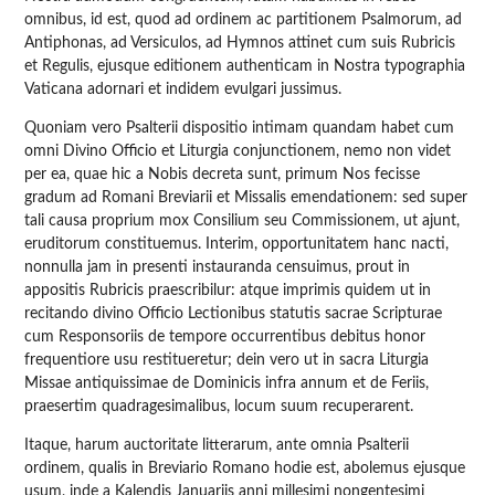
omnibus, id est, quod ad ordinem ac partitionem Psalmorum, ad
Antiphonas, ad Versiculos, ad Hymnos attinet cum suis Rubricis
et Regulis, ejusque editionem authenticam in Nostra typographia
Vaticana adornari et indidem evulgari jussimus.
Quoniam vero Psalterii dispositio intimam quandam habet cum
omni Divino Officio et Liturgia conjunctionem, nemo non videt
per ea, quae hic a Nobis decreta sunt, primum Nos fecisse
gradum ad Romani Breviarii et Missalis emendationem: sed super
tali causa proprium mox Consilium seu Commissionem, ut ajunt,
eruditorum constituemus. Interim, opportunitatem hanc nacti,
nonnulla jam in presenti instauranda censuimus, prout in
appositis Rubricis praescribilur: atque imprimis quidem ut in
recitando divino Officio Lectionibus statutis sacrae Scripturae
cum Responsoriis de tempore occurrentibus debitus honor
frequentiore usu restitueretur; dein vero ut in sacra Liturgia
Missae antiquissimae de Dominicis infra annum et de Feriis,
praesertim quadragesimalibus, locum suum recuperarent.
Itaque, harum auctoritate litterarum, ante omnia Psalterii
ordinem, qualis in Breviario Romano hodie est, abolemus ejusque
usum, inde a Kalendis Januariis anni millesimi nongentesimi