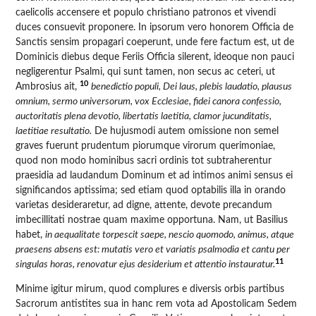
caelicolis accensere et populo christiano patronos et vivendi
duces consuevit proponere. In ipsorum vero honorem Officia de
Sanctis sensim propagari coeperunt, unde fere factum est, ut de
Dominicis diebus deque Feriis Officia silerent, ideoque non pauci
negligerentur Psalmi, qui sunt tamen, non secus ac ceteri, ut
10
Ambrosius ait,
benedictio populi, Dei laus, plebis laudatio, plausus
omnium, sermo universorum, vox Ecclesiae, fidei canora confessio,
auctoritatis plena devotio, libertatis laetitia, clamor jucunditatis,
laetitiae resultatio.
De hujusmodi autem omissione non semel
graves fuerunt prudentum piorumque virorum querimoniae,
quod non modo hominibus sacri ordinis tot subtraherentur
praesidia ad laudandum Dominum et ad intimos animi sensus ei
significandos aptissima; sed etiam quod optabilis illa in orando
varietas desideraretur, ad digne, attente, devote precandum
imbecillitati nostrae quam maxime opportuna. Nam, ut Basilius
habet,
in aequalitate torpescit saepe, nescio quomodo, animus, atque
praesens absens est: mutatis vero et variatis psalmodia et cantu per
11
singulas horas, renovatur ejus desiderium et attentio instauratur.
Minime igitur mirum, quod complures e diversis orbis partibus
Sacrorum antistites sua in hanc rem vota ad Apostolicam Sedem