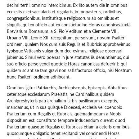
decimi tertii, omnino interdicimus. Ex ilto autem die in omnibus
ecclesiis cleri saecularis et regularis, in monasteriis, ordinibus,
congregationibus, institutisque religiosorum ab omnibus et
singulis, qui ex officio aut ex consuetudine Horas canonicas juxta
Breviarium Romanum, a S. Pio V editum et a Clemente VIII,
Urbano VIII, Leone XIII recognitum, persolvunt, novum Psalterii
ordinem, qualem Nos cum suis Regulis et Rubricis approbavimus
typisque Vaticanis vulgandum decrevimus, religiose observari
jubemus. Simul vero poenas in jure statutas iis denuntiamus, qui
suo officio persolvendi quotidie Horas canonicas defuerint; qui
quidem sciant se tam gravi non satisfacturos officio, nisi Nostrum
hunc Psalterii ordinem adhibeant.
Omnibus igitur Patriarchis, Archiepiscopis, Episcopis, Abbatibus
ceterisque ecclesiarum Praelatis, ne Cardinalibus quidem
Archipresbyteris patriarchalium Urbis basilicarum exceptis,
mandamus, ut in sua quisque Dioecesi, ecclesia vel coenobio
Psalterium cum Regulis et Rubricis, quemadmodum a Nobis
dispositum est, constituto tempore inducendum curent: quod
Psalterium quasque Regulas et Rubricas etiam a ceteris omnibus,
quoscumque obligatio tenet recitandi vel concinendi Horas