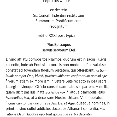
Pope Pius X - 1911
ex decreto
Ss. Concilii Tridentini restitutum
Summorum Pontificum cura
recognitum
editio XXXI post typicam
Pius Episcopus
servus servorum Dei
D
ivino afflatu compositos Psalmos, quorum est in sacris litteris
collectio, inde ab Ecclesiae exordiis non modo mirifice valuisse
constat ad fovendam fidelium pietatem, qui offerebant
hostiam
laudis semper Deo, id est,
fructum labiorum confitentium nomini ejus
;
1
verum etiam ex more jam in vetere Lege recepto in ipsa sacra
Liturgia divinoque Officio conspicuam habuisse partem. Hinc illa,
2
quam dicit Basilius, nata
Ecclesiae vox
atque psalmodia, ejus
hymnodiae, filia
, ut a decessore Nostro Urbano VIII appellatur,
3
quae canitur assidue ante sedem Dei et Agni
, quaeque homines, in
primis divino cultui addictos docet, ex Athanasii sententia,
qua
ratione Deum laudare oporteat quibusque verbis decenter