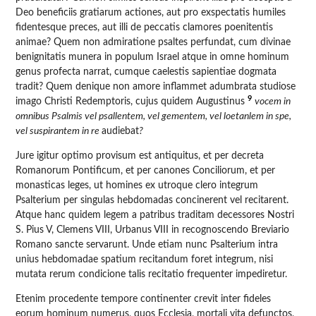
Deo beneficiis gratiarum actiones, aut pro exspectatis humiles
fidentesque preces, aut illi de peccatis clamores poenitentis
animae? Quem non admiratione psaltes perfundat, cum divinae
benignitatis munera in populum Israel atque in omne hominum
genus profecta narrat, cumque caelestis sapientiae dogmata
tradit? Quem denique non amore inflammet adumbrata studiose
9
imago Christi Redemptoris, cujus quidem Augustinus
vocem in
omnibus Psalmis vel psallentem, vel gementem, vel loetanlem in spe,
vel suspirantem in re
audiebat
?
Jure igitur optimo provisum est antiquitus, et per decreta
Romanorum Pontificum, et per canones Conciliorum, et per
monasticas leges, ut homines ex utroque clero integrum
Psalterium per singulas hebdomadas concinerent vel recitarent.
Atque hanc quidem legem a patribus traditam decessores Nostri
S. Pius V, Clemens VIII, Urbanus VIII in recognoscendo Breviario
Romano sancte servarunt. Unde etiam nunc Psalterium intra
unius hebdomadae spatium recitandum foret integrum, nisi
mutata rerum condicione talis recitatio frequenter impediretur.
Etenim procedente tempore continenter crevit inter fideles
eorum hominum numerus, quos Ecclesia, mortali vita defunctos,