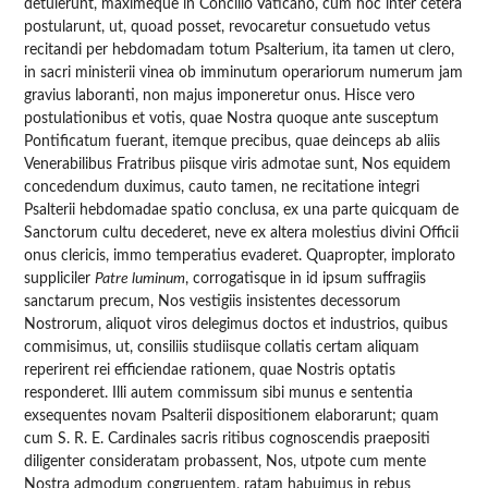
detulerunt, maximeque in Concilio Vaticano, cum hoc inter cetera
postularunt, ut, quoad posset, revocaretur consuetudo vetus
recitandi per hebdomadam totum Psalterium, ita tamen ut clero,
in sacri ministerii vinea ob imminutum operariorum numerum jam
gravius laboranti, non majus imponeretur onus. Hisce vero
postulationibus et votis, quae Nostra quoque ante susceptum
Pontificatum fuerant, itemque precibus, quae deinceps ab aliis
Venerabilibus Fratribus piisque viris admotae sunt, Nos equidem
concedendum duximus, cauto tamen, ne recitatione integri
Psalterii hebdomadae spatio conclusa, ex una parte quicquam de
Sanctorum cultu decederet, neve ex altera molestius divini Officii
onus clericis, immo temperatius evaderet. Quapropter, implorato
suppliciler
Patre luminum
, corrogatisque in id ipsum suffragiis
sanctarum precum, Nos vestigiis insistentes decessorum
Nostrorum, aliquot viros delegimus doctos et industrios, quibus
commisimus, ut, consiliis studiisque collatis certam aliquam
reperirent rei efficiendae rationem, quae Nostris optatis
responderet. Illi autem commissum sibi munus e sententia
exsequentes novam Psalterii dispositionem elaborarunt; quam
cum S. R. E. Cardinales sacris ritibus cognoscendis praepositi
diligenter consideratam probassent, Nos, utpote cum mente
Nostra admodum congruentem, ratam habuimus in rebus