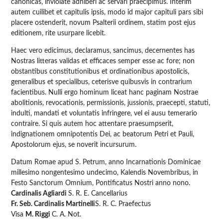
canonicas, inviolate adhiberi ac servari praecipimus. Interim
autem cuilibet et capitulis ipsis, modo id major capituli pars sibi
placere ostenderit, novum Psalterii ordinem, statim post ejus
editionem, rite usurpare licebit.
Haec vero edicimus, declaramus, sancimus, decernentes has
Nostras litteras validas et efficaces semper esse ac fore; non
obstantibus constitutionibus et ordinationibus apostolicis,
generalibus et specialibus, ceterisve quibusvis in contrarium
facientibus. Nulli ergo hominum liceat hanc paginam Nostrae
abolitionis, revocationis, permissionis, jussionis, praecepti, statuti,
indulti, mandati et voluntatis infringere, vel ei ausu temerario
contraire. Si quis autem hoc attentare praesumpserit,
indignationem omnipotentis Dei, ac beatorum Petri et Pauli,
Apostolorum ejus, se noverit incursurum.
Datum Romae apud S. Petrum, anno Incarnationis Dominicae
millesimo nongentesimo undecimo, Kalendis Novembribus, in
Festo Sanctorum Omnium, Pontificatus Nostri anno nono.
Cardinalis Agliardi
S. R. E. Cancellarius
Fr. Seb. Cardinalis Martinelli
S. R. C. Praefectus
Visa
M. Riggi
C. A. Not.