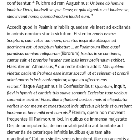
4
confiteantur.
Pulchre ad rem Augustinus:
Ut bene ab homine
laudetur Deus, laudavit se ipse Deus; et quia dignatus est laudare se,
5
ideo invenit homo, quemadmodum laudet eum.
Accedit quod in Psalmis mirabilis quaedam vis inest ad excitanda
in animis omnium studia virtutum. Etsi enim
omnis nostra
Scriptura, cum vetus tum nova, divinitus inspirata utilisque ad
doctrinam est, ut scriptum habetur; … at Psalmorum liber, quasi
paradisus omnium reliquorum
(librorum)
fructus in se continens,
cantus edit, et proprios insuper cum ipsis inter psallendum exhibet.
6
Haec iterum Athanasius,
qui recte ibidem addit:
Mihi quidem
videtur, psallenti Psalmos esse instar speculi, ut et seipsum et proprii
animi motus in ipsis contempletur, atque ita affectus eos
7
recitet.
Itaque Augustinus in Confessionibus:
Quantum
, inquit,
flevi in hymnis et canticis tuis suave sonantis Ecclesiae tuae vocibus
commotus acriter! Voces illae influebant auribus meis et eliquabatur
veritas in cor meum et exaestuabat inde affectus pietatis et currebant
8
lacrimae et bene mihi erat cum eis.
Etenim, quem non moveant
frequentes illi Psalmorum loci, in quibus de immensa majestate
Dei, de omnipotentia, de inenarrabili justitia aut bonitate aut
clementia de ceterisque infinitis laudibus ejus tam alte
praedicatur? Cui non similes sensus inspirent illae pro acceptis a